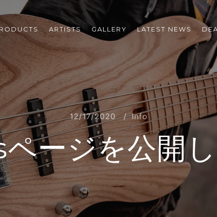
RODUCTS
ARTISTS
GALLERY
LATEST NEWS
DE
12/17/2020
Info
istsページを公開