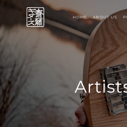
HOME
ABOUT US
P
Art