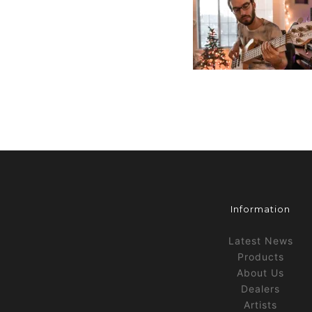
Information
Latest News
Products
About Us
Dealers
Artists