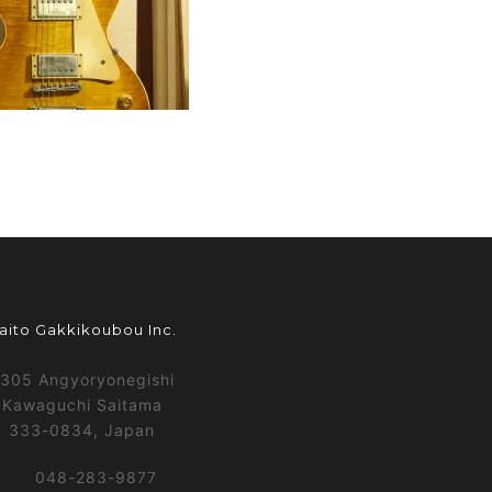
aito Gakkikoubou Inc.
305 Angyoryonegishi
Kawaguchi Saitama
333-0834, Japan
048-283-9877