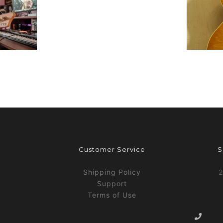
Customer Service
S
Shipping Policy
2
Support
Terms of Use