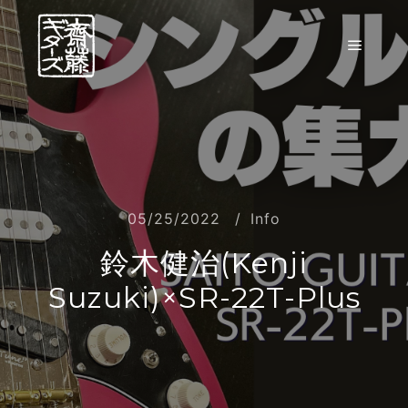
05/25/2022
Info
鈴木健治(Kenji
Suzuki)×SR-22T-Plus