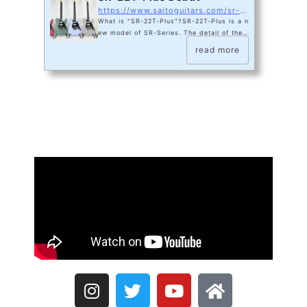
https://www.saitoguitars.com/sr-22t-plus-debut
What is "SR-22T-Plus"?SR-22T-Plus is a n
ew model of SR-Series. The detail of the
neck is the same as SR-22 in our previous
read more
post, the body is based on the outer shap
e of S-622TLC, and the surface is flat top
and mounts pickguard, plus it is added a
single coil pickup in middle.SR-22T-Plusは
SR-Seriesの新しいモデルです。ネックのディ
ティールはひとつ前に投稿したSR-22と共通
で、ボディはS-622TLCの外形をベースにして
おり、表面はフラットトップでピックガードを搭
載。 さらに中央にシングルコイルピ...