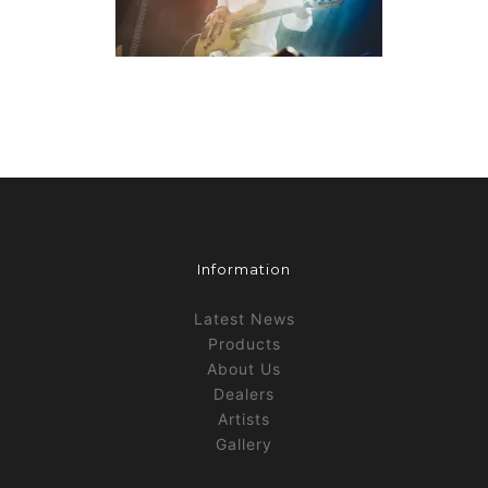
Information
Latest News
Products
About Us
Dealers
Artists
Gallery